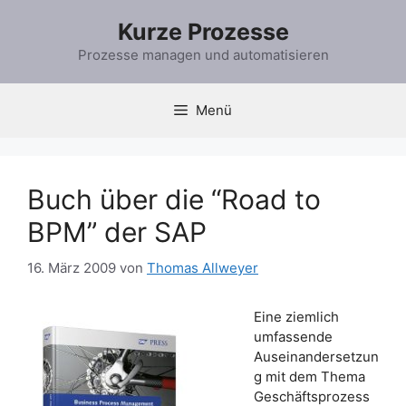
Zum
Kurze Prozesse
Inhalt
springen
Prozesse managen und automatisieren
Menü
Buch über die “Road to
BPM” der SAP
16. März 2009
von
Thomas Allweyer
Eine ziemlich
umfassende
Auseinandersetzun
g mit dem Thema
Geschäftsprozess