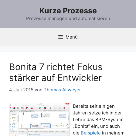
Zum
Kurze Prozesse
Inhalt
springen
Prozesse managen und automatisieren
Menü
Bonita 7 richtet Fokus
stärker auf Entwickler
4. Juli 2015
von
Thomas Allweyer
Bereits seit einigen
Jahren setze ich in der
Lehre das BPM-System
„Bonita“ ein, und auch
die
Beispiele
in meinem