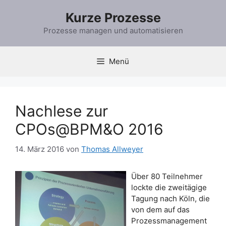
Zum
Kurze Prozesse
Inhalt
springen
Prozesse managen und automatisieren
Menü
Nachlese zur
CPOs@BPM&O 2016
14. März 2016
von
Thomas Allweyer
Über 80 Teilnehmer
lockte die zweitägige
Tagung nach Köln, die
von dem auf das
Prozessmanagement