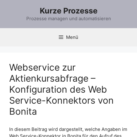
Zum
Kurze Prozesse
Inhalt
springen
Prozesse managen und automatisieren
Menü
Webservice zur
Aktienkursabfrage –
Konfiguration des Web
Service-Konnektors von
Bonita
In diesem Beitrag wird dargestellt, welche Angaben im
Web Service-Konnektor in Bonita für den Aufruf des