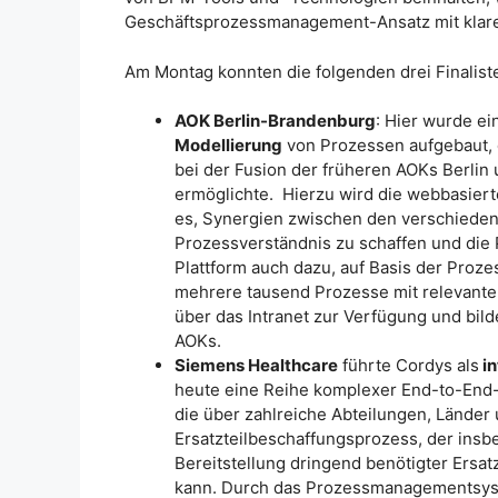
Geschäftsprozessmanagement-Ansatz mit klar
Am Montag konnten die folgenden drei Finalis
AOK Berlin-Brandenburg
: Hier wurde ei
Modellierung
von Prozessen aufgebaut, 
bei der Fusion der früheren AOKs Berlin
ermöglichte. Hierzu wird die webbasierte
es, Synergien zwischen den verschiede
Prozessverständnis zu schaffen und die 
Plattform auch dazu, auf Basis der Proze
mehrere tausend Prozesse mit relevanten
über das Intranet zur Verfügung und bil
AOKs.
Siemens Healthcare
führte Cordys als
in
heute eine Reihe komplexer End-to-End-
die über zahlreiche Abteilungen, Länder
Ersatzteilbeschaffungsprozess, der insb
Bereitstellung dringend benötigter Ersat
kann. Durch das Prozessmanagementsyst