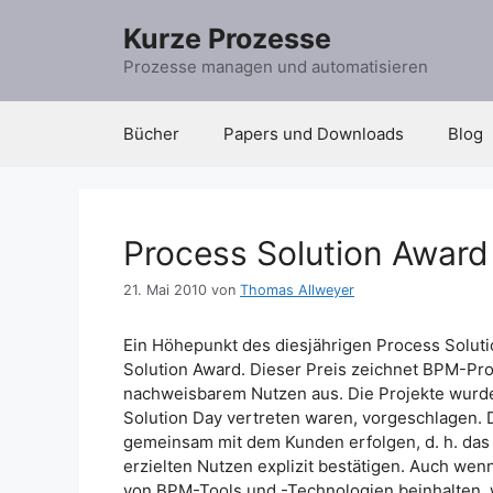
Zum
Kurze Prozesse
Inhalt
springen
Prozesse managen und automatisieren
Bücher
Papers und Downloads
Blog
Process Solution Award
21. Mai 2010
von
Thomas Allweyer
Ein Höhepunkt des diesjährigen Process Soluti
Solution Award. Dieser Preis zeichnet BPM-Pr
nachweisbarem Nutzen aus. Die Projekte wurde
Solution Day vertreten waren, vorgeschlagen.
gemeinsam mit dem Kunden erfolgen, d. h. da
erzielten Nutzen explizit bestätigen. Auch wenn
von BPM-Tools und -Technologien beinhalten,