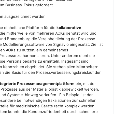
em Business-Fokus gefordert.
ten ausgezeichnet werden:
ne einheitliche Plattform für die
kollaborative
die mittlerweile von mehreren AOKs genutzt wird und
 und Brandenburg die Vereinheitlichung der Prozesse
 Modellierungssoftware von Signavio eingesetzt. Ziel ist
nen AOKs zu nutzen, ein gemeinsames
Prozesse zu harmonisieren. Unter anderem dient die
sse Personalbedarfe zu ermitteln. Insgesamt sind
 Kennzahlen abgebildet. Sie stehen allen Mitarbeitern
den die Basis für den Prozessverbesserungskreislauf der
tegrierte Prozessmanagementplattform
ein, mit der
Prozesse aus der Materiallogistik abgewickelt werden,
 und Systeme hinweg verlaufen. Ein Beispiel ist der
esondere bei notwendigen Eskalationen zur schnellen
zteile für medizinische Geräte recht komplex werden
em konnte die Kundenzufriedenheit durch schnellere