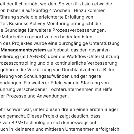
it deutlich erhöht werden. So verkürzt sich etwa die
 von bisher 8 auf künftig 4 Wochen. Hinzu kommen
hrung sowie die erleichterte Erfüllung von
tes Business Activity Monitoring ermöglicht die
ie Grundlage für weitere Prozessverbesserungen.
 Mitarbeitern gehört zu den bedeutendsten
n des Projektes wurde eine durchgängige Unterstützung
es Managementsystem
aufgebaut, das den gesamten
ellierung (mit AENEIS) über die Workflow-Unterstützung
Prozesscontrolling und die kontinuierliche Verbesserung
gehören die Verkürzung von Durchlaufzeiten (z. B. für
uzierung von Schulungsaufwänden und geringere
ndungen. Ein weiterer Effekt war die Stärkung von
ührung verschiedener Tochterunternehmen mit Hilfe
nder Prozesse und Anwendungen.
sehr schwer war, unter diesen dreien einen ersten Sieger
en gemacht. Dieses Projekt zeigt deutlich, dass
tz von BPM-Technologien sich keineswegs auf
ch in kleineren und mittleren Unternehmen erfolgreich