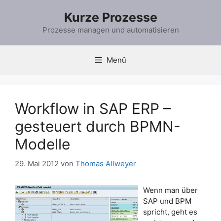
Zum
Kurze Prozesse
Inhalt
springen
Prozesse managen und automatisieren
Menü
Workflow in SAP ERP –
gesteuert durch BPMN-
Modelle
29. Mai 2012
von
Thomas Allweyer
Wenn man über
SAP und BPM
spricht, geht es