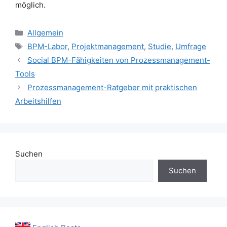
möglich.
Kategorien
Allgemein
Schlagwörter
BPM-Labor
,
Projektmanagement
,
Studie
,
Umfrage
Social BPM-Fähigkeiten von Prozessmanagement-
Tools
Prozessmanagement-Ratgeber mit praktischen
Arbeitshilfen
Suchen
Suchen