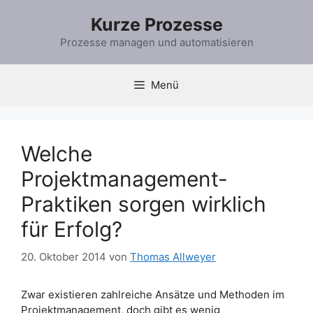
Zum
Kurze Prozesse
Inhalt
springen
Prozesse managen und automatisieren
Menü
Welche
Projektmanagement-
Praktiken sorgen wirklich
für Erfolg?
20. Oktober 2014
von
Thomas Allweyer
Zwar existieren zahlreiche Ansätze und Methoden im
Projektmanagement, doch gibt es wenig