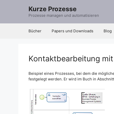
Zum
Kurze Prozesse
Inhalt
springen
Prozesse managen und automatisieren
Bücher
Papers und Downloads
Blog
Kontaktbearbeitung mit
Beispiel eines Prozesses, bei dem die möglich
festgelegt werden. Er wird im Buch in Abschnitt 