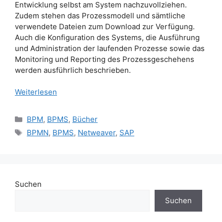
Entwicklung selbst am System nachzuvollziehen.
Zudem stehen das Prozessmodell und sämtliche
verwendete Dateien zum Download zur Verfügung.
Auch die Konfiguration des Systems, die Ausführung
und Administration der laufenden Prozesse sowie das
Monitoring und Reporting des Prozessgeschehens
werden ausführlich beschrieben.
Weiterlesen
Kategorien
BPM
,
BPMS
,
Bücher
Schlagwörter
BPMN
,
BPMS
,
Netweaver
,
SAP
Suchen
Suchen