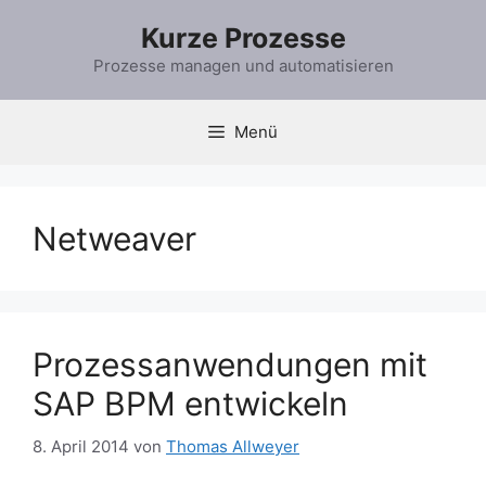
Zum
Kurze Prozesse
Inhalt
springen
Prozesse managen und automatisieren
Menü
Netweaver
Prozessanwendungen mit
SAP BPM entwickeln
8. April 2014
von
Thomas Allweyer