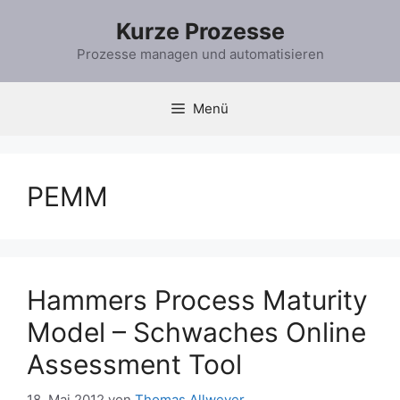
Zum
Kurze Prozesse
Inhalt
springen
Prozesse managen und automatisieren
Menü
PEMM
Hammers Process Maturity
Model – Schwaches Online
Assessment Tool
18. Mai 2012
von
Thomas Allweyer