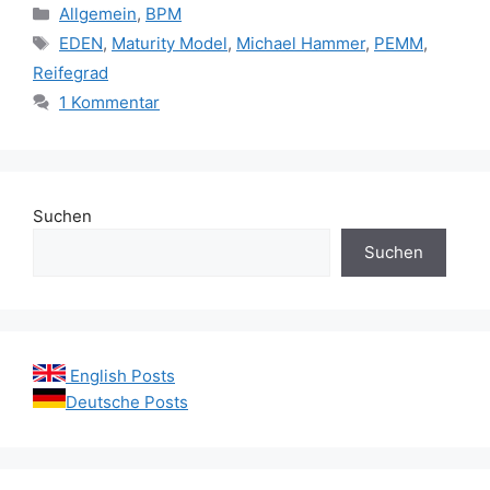
Kategorien
Allgemein
,
BPM
Schlagwörter
EDEN
,
Maturity Model
,
Michael Hammer
,
PEMM
,
Reifegrad
1 Kommentar
Suchen
Suchen
English Posts
Deutsche Posts