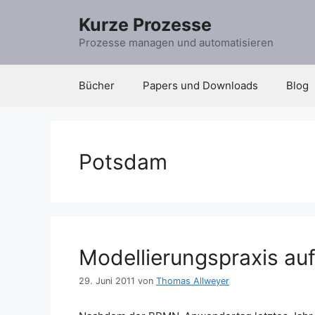
Zum
Kurze Prozesse
Inhalt
springen
Prozesse managen und automatisieren
Bücher
Papers und Downloads
Blog
Potsdam
Modellierungspraxis 
29. Juni 2011
von
Thomas Allweyer