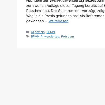
Nachdem der BPMN-Anwendertag letztes Jahr g
zur zweiten Auflage dieser Tagung bereits auf 
Potsdam statt. Das Spektrum der Vorträge zeigt 
Weg in die Praxis gefunden hat. Als Referente
gewonnen …
Weiterlesen
Kategorien
Allgemein
,
BPMN
Schlagwörter
BPMN Anwendertag
,
Potsdam