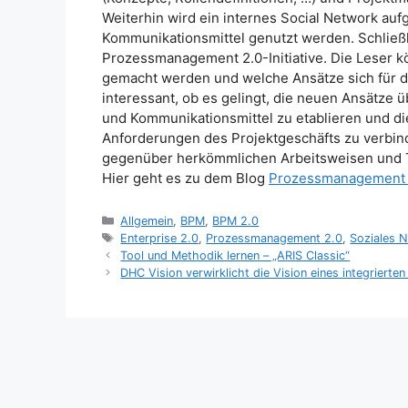
Weiterhin wird ein internes Social Network auf
Kommunikationsmittel genutzt werden. Schließli
Prozessmanagement 2.0-Initiative. Die Leser k
gemacht werden und welche Ansätze sich für d
interessant, ob es gelingt, die neuen Ansätze ü
und Kommunikationsmittel zu etablieren und di
Anforderungen des Projektgeschäfts zu verbinde
gegenüber herkömmlichen Arbeitsweisen und T
Hier geht es zu dem Blog
Prozessmanagement 
Kategorien
Allgemein
,
BPM
,
BPM 2.0
Schlagwörter
Enterprise 2.0
,
Prozessmanagement 2.0
,
Soziales 
Tool und Methodik lernen – „ARIS Classic“
DHC Vision verwirklicht die Vision eines integrier