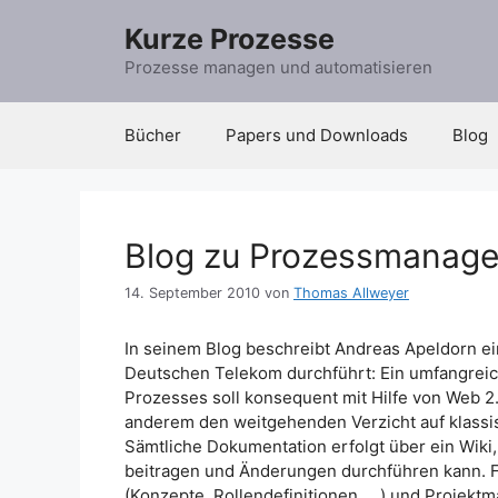
Zum
Kurze Prozesse
Inhalt
springen
Prozesse managen und automatisieren
Bücher
Papers und Downloads
Blog
Blog zu Prozessmanage
14. September 2010
von
Thomas Allweyer
In seinem Blog beschreibt Andreas Apeldorn ei
Deutschen Telekom durchführt: Ein umfangreic
Prozesses soll konsequent mit Hilfe von Web 2
anderem den weitgehenden Verzicht auf klass
Sämtliche Dokumentation erfolgt über ein Wiki, 
beitragen und Änderungen durchführen kann. F
(Konzepte, Rollendefinitionen, …) und Projekt