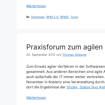
Weiterlesen
Kategorien
Allgemein
,
BPM 2.0
,
BPMS
,
Tools
Praxisforum zum agile
20. September 2012
von
Thomas Allweyer
Zum Einsatz agiler Verfahren in der Softwaree
gesammelt. Aus anderen Bereichen sind agile 
auch außerhalb der IT immer weiter verbreiten
November in Koblenz eine Veranstaltung durch.
dort die Ergebnisse der
Studie „Status Quo Agi
Weiterlesen