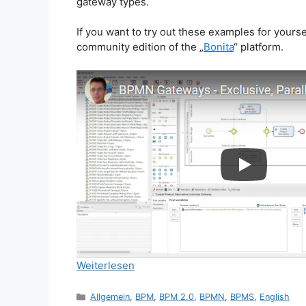
gateway types.
If you want to try out these examples for your
community edition of the „
Bonita
“ platform.
Weiterlesen
Kategorien
Allgemein
,
BPM
,
BPM 2.0
,
BPMN
,
BPMS
,
English