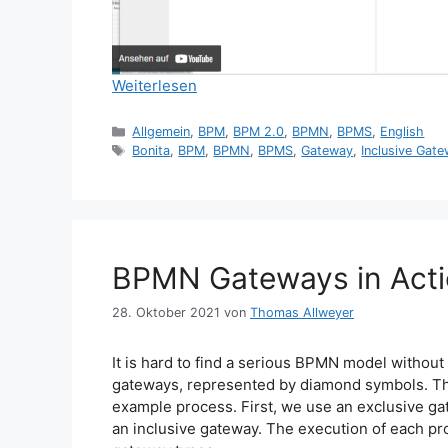
Weiterlesen
Kategorien
Allgemein
,
BPM
,
BPM 2.0
,
BPMN
,
BPMS
,
English
Schlagwörter
Bonita
,
BPM
,
BPMN
,
BPMS
,
Gateway
,
Inclusive Gat
BPMN Gateways in Act
28. Oktober 2021
von
Thomas Allweyer
It is hard to find a serious BPMN model without 
gateways, represented by diamond symbols. The 
example process. First, we use an exclusive gate
an inclusive gateway. The execution of each pr