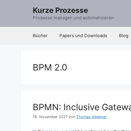
Zum
Kurze Prozesse
Inhalt
springen
Prozesse managen und automatisieren
Bücher
Papers und Downloads
Blog
BPM 2.0
BPMN: Inclusive Gatew
18. November 2021
von
Thomas Allweyer