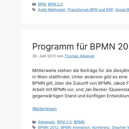
Kategorien
BPM
,
BPM 2.0
Schlagwörter
Agile Methoden
,
Praxisforum BPM und ERP
,
Social 
Programm für BPMN 2012
30. Juni 2012
von
Thomas Allweyer
Mittlerweile stehen die Beiträge für die diesjäh
in Wien stattfindet. Unter anderem gibt es eine
BPMN gilt, über die Zukunft von BPMN. Jakob F
Arbeit mit BPMN vor, und Jan Recker (Queensla
gegenwärtigen Stand und künftigen Entwicklun
Weiterlesen
Kategorien
Allgemein
,
BPM 2.0
,
BPMN
Schlagwörter
BPMN 2012
,
BPMN Animation
,
Konferenz
,
Stephen 