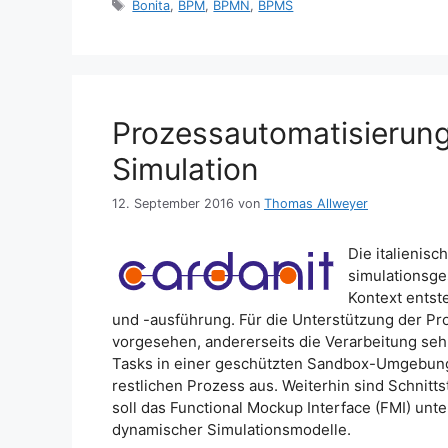
Schlagwörter
Bonita
,
BPM
,
BPMN
,
BPMS
Prozessautomatisierung
Simulation
12. September 2016
von
Thomas Allweyer
Die italienisc
simulationsge
Kontext entst
und -ausführung. Für die Unterstützung der Pro
vorgesehen, andererseits die Verarbeitung seh
Tasks in einer geschützten Sandbox-Umgebung.
restlichen Prozess aus. Weiterhin sind Schnitts
soll das Functional Mockup Interface (FMI) unt
dynamischer Simulationsmodelle.