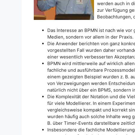
werden auch in d
zur Verfügung ges
Beobachtungen, d
Das Interesse an BPMN ist nach wie vor 
Medien, sondern vor allem in der Praxis.
Die Anwender berichten von ganz konkret
vorgestellten Fall wurden daher vorha
einer wesentlich verbesserten Akzeptanz
BPMN wird mittlerweile auf wirklich all
fachliche und ausführbare Prozessmodelle
einem gezeigten Beispiel wurden z. B. a
von Verzweigungen werden Entscheidung
natürlich nicht über ein BPMS, sondern
Die Komplexität der Notation und die Vie
für viele Modellierer. In einem Experim
vergleichsweise kompakt und korrekt sind
wurden häufig auch solche Inhalte weg ge
B. über Timer-Events darstellbare zeitlic
Insbesondere die fachliche Modellierung