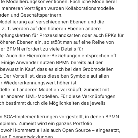
e Modellierungskonventionen. Fachliche Modellierer
In mehreren Vorträgen wurden Kollaborationsmodelle
unden und Geschäftspartnern.
 Modellierung auf verschiedenen Ebenen und die
 Z. T. werden auf den höheren Ebenen andere
öpfungsketten für Prozesslandkarten oder auch EPKs für
öheren Ebenen ein, so stößt man auf eine Reihe von
er BPMN erfordert zu viele Details für
e. Auch die Hierarchie-Beziehungen entsprechen oft
Einige Anwender nutzen BPMN bereits auf der
wusst in Kauf, dass es sich bei den Grobmodellen
Der Vorteil ist, dass dieselben Symbole auf allen
r Wiedererkennungswert höher ist.
elle mit anderen Modellen verknüpft, zumeist mit
er anderen UML-Modellen. Für diese Verknüpfungen
uch bestimmt durch die Möglichkeiten des jeweils
en SOA-Implementierungen vorgestellt, in denen BPMN
spielen. Zumeist wird ein ganzes Portfolio
wohl kommerziell als auch Open Source – eingesetzt,
il an Eigenentwicklungen.