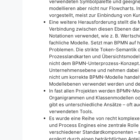
verwendeten Symbolpalette und geeignet
modellieren aber nicht nur Flowcharts. 
vorgestellt, meist zur Einbindung von K
Eine weitere Herausforderung stellt die
Verbindung zwischen diesen Ebenen dar.
Notationen verwendet, wie z. B. Wertsch
fachliche Modelle. Setzt man BPMN auf h
Problemen. Die strikte Token-Semantik d
Prozesslandkarten und Übersichtsmodell
nicht dem BPMN-Unterprozess-Konzept. 
Unternehmensebene und nehmen dabei be
nicht um korrekte BPMN-Modelle handelt. 
Modellebenen verwendet werden und de
In fast allen Projekten werden BPMN-Mod
Organigrammen und Klassenmodellen od
gibt es unterschiedliche Ansätze – oft a
verwendeten Tools.
Es wurde eine Reihe von recht komplex
und Process Engines eine zentrale Rolle 
verschiedener Standardkomponenten – so
ergänzt durch einen beträchtlichen Ante