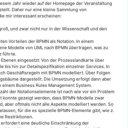
iesem Jahr wieder auf der Homepage der Veranstaltung
tellt. Daher nur eine kleine Sammlung von
ie mir interessant erscheinen:
groß, und zwar nicht nur in der Wissenschaft und den
en Vorteilen der BPMN als Notation. In einem
ndene Modelle von UML nach BPMN übertragen, was zu
 führte.
en Ebenen eingesetzt: Von der Prozesslandkarte über
 bis hin zur Detailspezifikation einzelner Services. In
uch Geschäftsregeln mit BPMN modelliert. Über Folgen
sbäume dargestellt. Die Umsetzung erfolgt dann aber
 in einem Business Rules Management System.
lzahl der Notationselemente ist nach wie vor ein Problem
ent konnte gezeigt werden, dass BPMN-Modelle zwar
, aber oftmals nicht alle Aspekte modelliert werden. So
lassen, für die es spezielle BPMN-Elemente gibt, wie z.
he Restriktionen.
 erfordert eine deutliche Einschränkung der