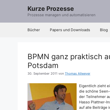
Zum
Kurze Prozesse
Inhalt
springen
Prozesse managen und automatisieren
Bücher
Papers und Downloads
Blog
BPMN ganz praktisch a
Potsdam
30. September 2011
von
Thomas Allweyer
Eigentlich zieht 
die schöne Seen-L
der Teilnehmer a
Hasso Plattner-In
auf alle Beiträge