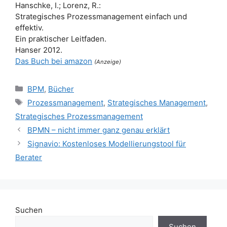
Hanschke, I.; Lorenz, R.:
Strategisches Prozessmanagement einfach und
effektiv.
Ein praktischer Leitfaden.
Hanser 2012.
Das Buch bei amazon
(Anzeige)
Kategorien
BPM
,
Bücher
Schlagwörter
Prozessmanagement
,
Strategisches Management
,
Strategisches Prozessmanagement
BPMN – nicht immer ganz genau erklärt
Signavio: Kostenloses Modellierungstool für
Berater
Suchen
Suchen