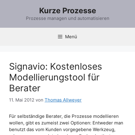
Zum
Kurze Prozesse
Inhalt
springen
Prozesse managen und automatisieren
Menü
Signavio: Kostenloses
Modellierungstool für
Berater
11. Mai 2012
von
Thomas Allweyer
Für selbständige Berater, die Prozesse modellieren
wollen, gibt es zumeist zwei Optionen: Entweder man
benutzt das vom Kunden vorgegebene Werkzeug,