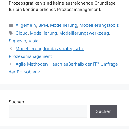
Prozessgrafiken sind keine ausreichende Grundlage
für ein kontinuierliches Prozessmanagement.
Kategorien
Allgemein
,
BPM
,
Modellierung
,
Modellierungstools
Schlagwörter
Cloud
,
Modellierung
,
Modellierungswerkzeug
,
Signavio
,
Visio
Modellierung für das strategische
Prozessmanagement
Agile Methoden – auch außerhalb der IT? Umfrage
der FH Koblenz
Suchen
Suchen