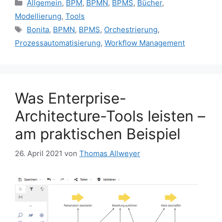
Kategorien
Allgemein
,
BPM
,
BPMN
,
BPMS
,
Bücher
,
Modellierung
,
Tools
Schlagwörter
Bonita
,
BPMN
,
BPMS
,
Orchestrierung
,
Prozessautomatisierung
,
Workflow Management
Was Enterprise-
Architecture-Tools leisten –
am praktischen Beispiel
26. April 2021
von
Thomas Allweyer