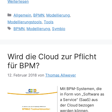
Weiterlesen
Kategorien
Allgemein
,
BPMN
,
Modellierung
,
Modellierungstools
,
Tools
Schlagwörter
BPMN
,
Modellierung
,
Symbio
Wird die Cloud zur Pflicht
für BPM?
12. Februar 2018
von
Thomas Allweyer
Mit BPM-Systemen, die
in Form von „Software as
a Service“ (SaaS) aus
der Cloud bezogen
werden können,