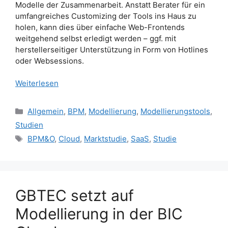
Modelle der Zusammenarbeit. Anstatt Berater für ein
umfangreiches Customizing der Tools ins Haus zu
holen, kann dies über einfache Web-Frontends
weitgehend selbst erledigt werden – ggf. mit
herstellerseitiger Unterstützung in Form von Hotlines
oder Websessions.
Weiterlesen
Kategorien
Allgemein
,
BPM
,
Modellierung
,
Modellierungstools
,
Studien
Schlagwörter
BPM&O
,
Cloud
,
Marktstudie
,
SaaS
,
Studie
GBTEC setzt auf
Modellierung in der BIC