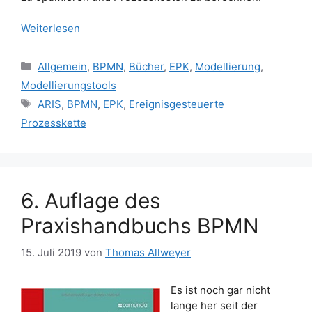
Weiterlesen
Kategorien
Allgemein
,
BPMN
,
Bücher
,
EPK
,
Modellierung
,
Modellierungstools
Schlagwörter
ARIS
,
BPMN
,
EPK
,
Ereignisgesteuerte
Prozesskette
6. Auflage des
Praxishandbuchs BPMN
15. Juli 2019
von
Thomas Allweyer
Es ist noch gar nicht
lange her seit der