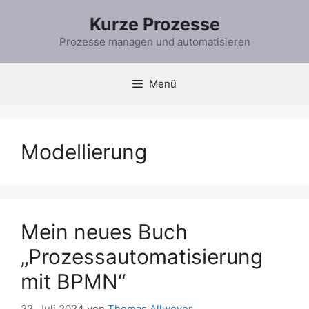
Zum
Kurze Prozesse
Inhalt
springen
Prozesse managen und automatisieren
Menü
Modellierung
Mein neues Buch
„Prozessautomatisierung
mit BPMN“
22. Juli 2024
von
Thomas Allweyer