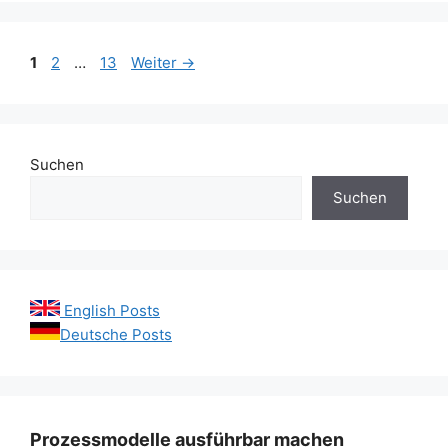
Seite
Seite
Seite
1
2
…
13
Weiter
→
Suchen
Suchen
English Posts
Deutsche Posts
Prozessmodelle ausführbar machen