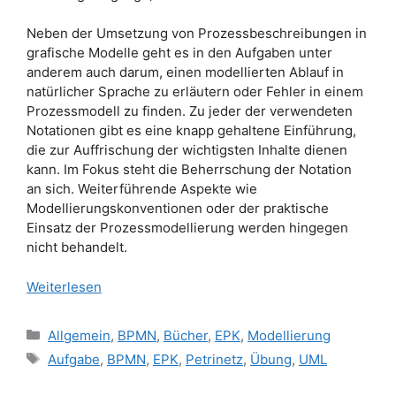
Neben der Umsetzung von Prozessbeschreibungen in
grafische Modelle geht es in den Aufgaben unter
anderem auch darum, einen modellierten Ablauf in
natürlicher Sprache zu erläutern oder Fehler in einem
Prozessmodell zu finden. Zu jeder der verwendeten
Notationen gibt es eine knapp gehaltene Einführung,
die zur Auffrischung der wichtigsten Inhalte dienen
kann. Im Fokus steht die Beherrschung der Notation
an sich. Weiterführende Aspekte wie
Modellierungskonventionen oder der praktische
Einsatz der Prozessmodellierung werden hingegen
nicht behandelt.
Weiterlesen
Kategorien
Allgemein
,
BPMN
,
Bücher
,
EPK
,
Modellierung
Schlagwörter
Aufgabe
,
BPMN
,
EPK
,
Petrinetz
,
Übung
,
UML