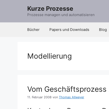
Zum
Kurze Prozesse
Inhalt
springen
Prozesse managen und automatisieren
Bücher
Papers und Downloads
Blog
Modellierung
Vom Geschäftsprozess
11. Februar 2008
von
Thomas Allweyer