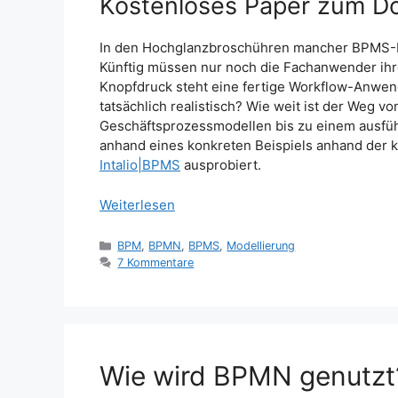
Kostenloses Paper zum D
In den Hochglanzbroschühren mancher BPMS-Her
Künftig müssen nur noch die Fachanwender ihre
Knopfdruck steht eine fertige Workflow-Anwend
tatsächlich realistisch? Wie weit ist der Weg von
Geschäftsprozessmodellen bis zu einem ausfüh
anhand eines konkreten Beispiels anhand der 
Intalio|BPMS
ausprobiert.
Weiterlesen
Kategorien
BPM
,
BPMN
,
BPMS
,
Modellierung
7 Kommentare
Wie wird BPMN genutzt