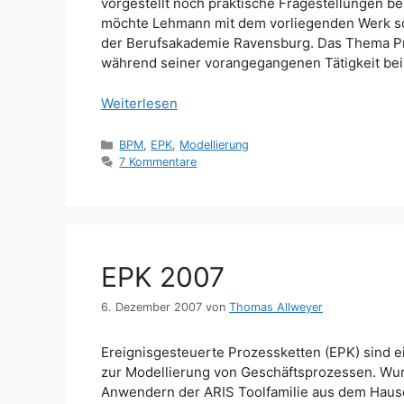
vorgestellt noch praktische Fragestellungen b
möchte Lehmann mit dem vorliegenden Werk schl
der Berufsakademie Ravensburg. Das Thema Pro
während seiner vorangegangenen Tätigkeit be
Weiterlesen
Kategorien
BPM
,
EPK
,
Modellierung
7 Kommentare
EPK 2007
6. Dezember 2007
von
Thomas Allweyer
Ereignisgesteuerte Prozessketten (EPK) sind ei
zur Modellierung von Geschäftsprozessen. Wur
Anwendern der ARIS Toolfamilie aus dem Haus