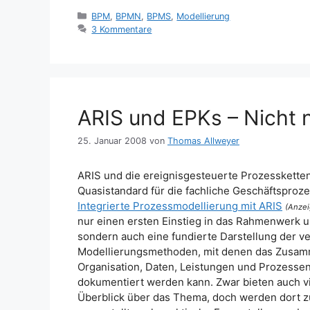
Kategorien
BPM
,
BPMN
,
BPMS
,
Modellierung
3 Kommentare
ARIS und EPKs – Nicht n
25. Januar 2008
von
Thomas Allweyer
ARIS und die ereignisgesteuerte Prozessketten 
Quasistandard für die fachliche Geschäftsproz
Integrierte Prozessmodellierung mit ARIS
(Anzei
nur einen ersten Einstieg in das Rahmenwerk 
sondern auch eine fundierte Darstellung der 
Modellierungsmethoden, mit denen das Zusamm
Organisation, Daten, Leistungen und Prozess
dokumentiert werden kann. Zwar bieten auch vi
Überblick über das Thema, doch werden dort z