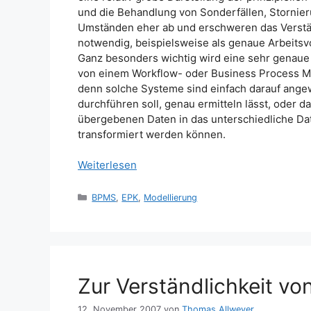
und die Behandlung von Sonderfällen, Stornie
Umständen eher ab und erschweren das Verständ
notwendig, beispielsweise als genaue Arbeitsvor
Ganz besonders wichtig wird eine sehr genaue
von einem Workflow- oder Business Process 
denn solche Systeme sind einfach darauf angewie
durchführen soll, genau ermitteln lässt, oder
übergebenen Daten in das unterschiedliche D
transformiert werden können.
Weiterlesen
Kategorien
BPMS
,
EPK
,
Modellierung
Zur Verständlichkeit v
12. November 2007
von
Thomas Allweyer