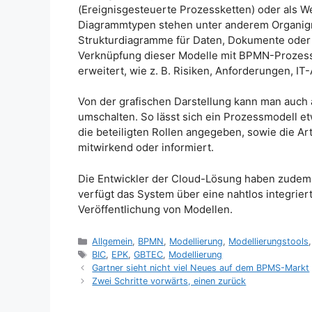
(Ereignisgesteuerte Prozessketten) oder als W
Diagrammtypen stehen unter anderem Organig
Strukturdiagramme für Daten, Dokumente oder 
Verknüpfung dieser Modelle mit BPMN-Prozess
erweitert, wie z. B. Risiken, Anforderungen, 
Von der grafischen Darstellung kann man auch 
umschalten. So lässt sich ein Prozessmodell etw
die beteiligten Rollen angegeben, sowie die Art
mitwirkend oder informiert.
Die Entwickler der Cloud-Lösung haben zudem
verfügt das System über eine nahtlos integrie
Veröffentlichung von Modellen.
Kategorien
Allgemein
,
BPMN
,
Modellierung
,
Modellierungstools
Schlagwörter
BIC
,
EPK
,
GBTEC
,
Modellierung
Gartner sieht nicht viel Neues auf dem BPMS-Markt
Zwei Schritte vorwärts, einen zurück