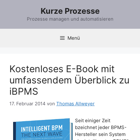
Zum
Kurze Prozesse
Inhalt
springen
Prozesse managen und automatisieren
Menü
Kostenloses E-Book mit
umfassendem Überblick zu
iBPMS
17. Februar 2014
von
Thomas Allweyer
Seit einiger Zeit
bzeichnet jeder BPMS-
Hersteller sein System