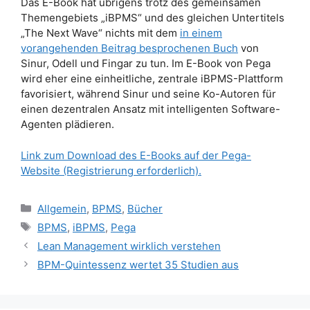
Das E-Book hat übrigens trotz des gemeinsamen
Themengebiets „iBPMS“ und des gleichen Untertitels
„The Next Wave“ nichts mit dem
in einem
vorangehenden Beitrag besprochenen Buch
von
Sinur, Odell und Fingar zu tun. Im E-Book von Pega
wird eher eine einheitliche, zentrale iBPMS-Plattform
favorisiert, während Sinur und seine Ko-Autoren für
einen dezentralen Ansatz mit intelligenten Software-
Agenten plädieren.
Link zum Download des E-Books auf der Pega-
Website (Registrierung erforderlich).
Kategorien
Allgemein
,
BPMS
,
Bücher
Schlagwörter
BPMS
,
iBPMS
,
Pega
Lean Management wirklich verstehen
BPM-Quintessenz wertet 35 Studien aus