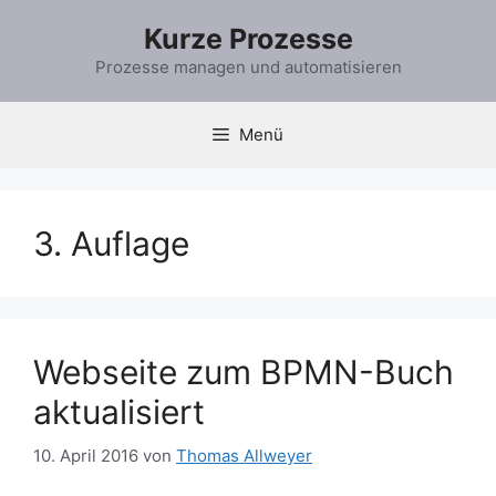
Zum
Kurze Prozesse
Inhalt
springen
Prozesse managen und automatisieren
Menü
3. Auflage
Webseite zum BPMN-Buch
aktualisiert
10. April 2016
von
Thomas Allweyer