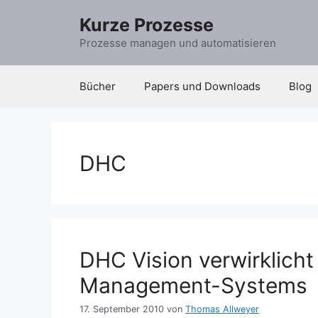
Zum
Kurze Prozesse
Inhalt
springen
Prozesse managen und automatisieren
Bücher
Papers und Downloads
Blog
DHC
DHC Vision verwirklicht 
Management-Systems
17. September 2010
von
Thomas Allweyer