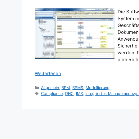
Die Softw
System mu
Geschäfts
Dokument
Anwendun
Sicherhe
werden. D
eine Reih
Weiterlesen
Kategorien
Allgemein
,
BPM
,
BPMS
,
Modellierung
Schlagwörter
Compliance
,
DHC
,
IMS
,
Integriertes Managementsy