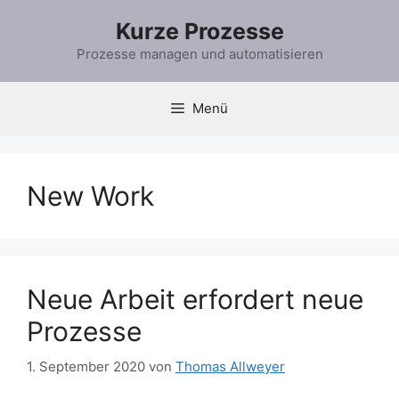
Zum
Kurze Prozesse
Inhalt
springen
Prozesse managen und automatisieren
Menü
New Work
Neue Arbeit erfordert neue
Prozesse
1. September 2020
von
Thomas Allweyer