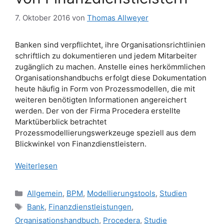
7. Oktober 2016
von
Thomas Allweyer
Banken sind verpflichtet, ihre Organisationsrichtlinien
schriftlich zu dokumentieren und jedem Mitarbeiter
zugänglich zu machen. Anstelle eines herkömmlichen
Organisationshandbuchs erfolgt diese Dokumentation
heute häufig in Form von Prozessmodellen, die mit
weiteren benötigten Informationen angereichert
werden. Der von der Firma Procedera erstellte
Marktüberblick betrachtet
Prozessmodellierungswerkzeuge speziell aus dem
Blickwinkel von Finanzdienstleistern.
Weiterlesen
Kategorien
Allgemein
,
BPM
,
Modellierungstools
,
Studien
Schlagwörter
Bank
,
Finanzdienstleistungen
,
Organisationshandbuch
,
Procedera
,
Studie