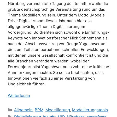
Nürnberg veranstaltete Tagung dürfte mittlerweile die
größte deutschsprachige Veranstaltung rund um das
Thema Modellierung sein. Unter dem Motto „Models
Drive Digital“ stand dieses Jahr auch hier das
allgegenwärtige Thema Digitalisierung im
Vordergrund. So drehten sich sowohl die Einführungs-
Keynote von Innovationsforscher Nick Sohnemann als
auch der Abschlussvortrag von Ranga Yogeshwar um
die zum Teil atemberaubend schnellen Entwicklungen,
mit denen unsere Gesellschaft konfrontiert ist und die
alle Branchen verändern werden, wobei der
Fernsehjournalist Yogeshwar auch zahlreiche kritische
Annmerkungen machte. So sei zu beobachten, dass
Innovationen vielfach zu einer Verstärkung von
Ungleichheit führen.
Weiterlesen
Kategorien
Allgemein
,
BPM
,
Modellierung
,
Modellierungstools
Schlagwörter
Digitalisierung
,
Insight
,
MID
,
Nürnberg
,
smartfacts