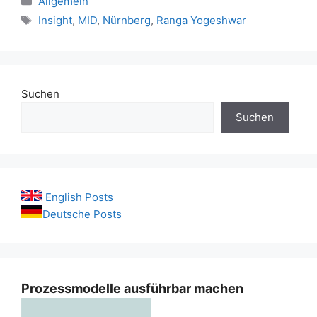
Allgemein
Schlagwörter
Insight
,
MID
,
Nürnberg
,
Ranga Yogeshwar
Suchen
Suchen
English Posts
Deutsche Posts
Prozessmodelle ausführbar machen