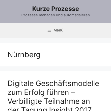
Zum
Kurze Prozesse
Inhalt
springen
Prozesse managen und automatisieren
Menü
Nürnberg
Digitale Geschäftsmodelle
zum Erfolg führen –
Verbilligte Teilnahme an
der Tagung Insight 2017