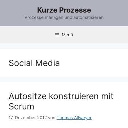
Zum
Kurze Prozesse
Inhalt
springen
Prozesse managen und automatisieren
Menü
Social Media
Autositze konstruieren mit
Scrum
17. Dezember 2012
von
Thomas Allweyer