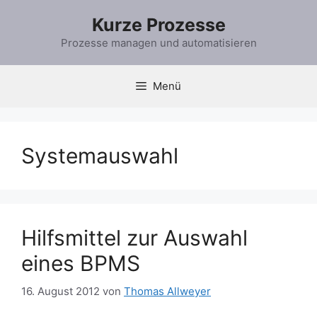
Zum
Kurze Prozesse
Inhalt
springen
Prozesse managen und automatisieren
Menü
Systemauswahl
Hilfsmittel zur Auswahl
eines BPMS
16. August 2012
von
Thomas Allweyer