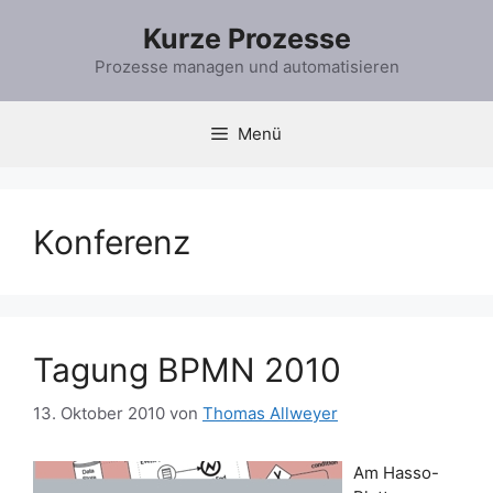
Zum
Kurze Prozesse
Inhalt
springen
Prozesse managen und automatisieren
Menü
Konferenz
Tagung BPMN 2010
13. Oktober 2010
von
Thomas Allweyer
Am Hasso-