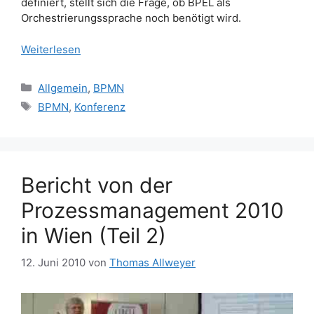
definiert, stellt sich die Frage, ob BPEL als
Orchestrierungssprache noch benötigt wird.
Weiterlesen
Kategorien
Allgemein
,
BPMN
Schlagwörter
BPMN
,
Konferenz
Bericht von der
Prozessmanagement 2010
in Wien (Teil 2)
12. Juni 2010
von
Thomas Allweyer