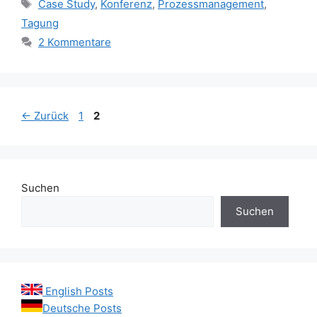
Schlagwörter
Case Study
,
Konferenz
,
Prozessmanagement
,
Tagung
2 Kommentare
Seite
Seite
←
Zurück
1
2
Suchen
Suchen
English Posts
Deutsche Posts