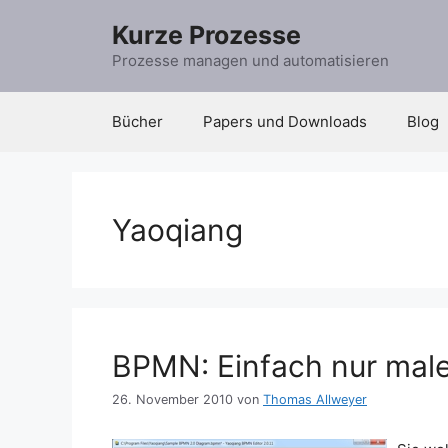
Zum
Kurze Prozesse
Inhalt
springen
Prozesse managen und automatisieren
Bücher
Papers und Downloads
Blog
Yaoqiang
BPMN: Einfach nur mal
26. November 2010
von
Thomas Allweyer