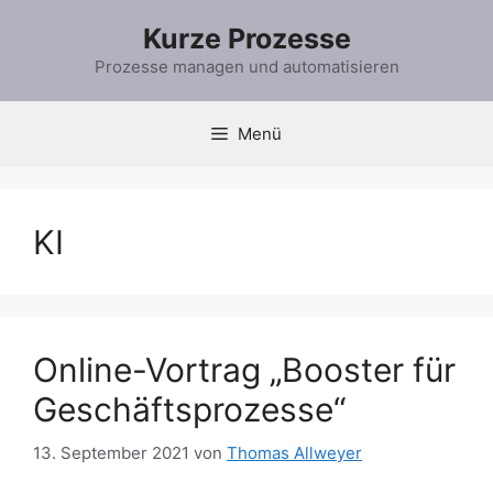
Zum
Kurze Prozesse
Inhalt
springen
Prozesse managen und automatisieren
Menü
KI
Online-Vortrag „Booster für
Geschäftsprozesse“
13. September 2021
von
Thomas Allweyer