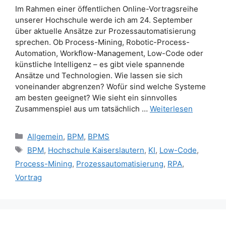
Im Rahmen einer öffentlichen Online-Vortragsreihe
unserer Hochschule werde ich am 24. September
über aktuelle Ansätze zur Prozessautomatisierung
sprechen. Ob Process-Mining, Robotic-Process-
Automation, Workflow-Management, Low-Code oder
künstliche Intelligenz – es gibt viele spannende
Ansätze und Technologien. Wie lassen sie sich
voneinander abgrenzen? Wofür sind welche Systeme
am besten geeignet? Wie sieht ein sinnvolles
Zusammenspiel aus um tatsächlich …
Weiterlesen
Kategorien
Allgemein
,
BPM
,
BPMS
Schlagwörter
BPM
,
Hochschule Kaiserslautern
,
KI
,
Low-Code
,
Process-Mining
,
Prozessautomatisierung
,
RPA
,
Vortrag