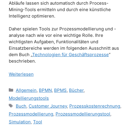
Abläufe lassen sich automatisch durch Process-
Mining-Tools ermitteln und durch eine künstliche
Intelligenz optimieren.
Daher spielen Tools zur Prozessmodellierung und -
analyse nach wie vor eine wichtige Rolle. Ihre
wichtigsten Aufgaben, Funktionalitäten und
Einsatzbereiche werden im folgenden Ausschnitt aus
dem Buch „
Technologien für Geschäftsprozesse
“
beschrieben.
Weiterlesen
Kategorien
Allgemein
,
BPMN
,
BPMS
,
Bücher
,
Modellierungstools
Schlagwörter
Buch
,
Customer Journey
,
Prozesskostenrechnung
,
Prozessmodellierung
,
Prozessmodellierungstool
,
Simulation
,
Tool