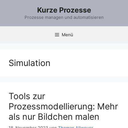
Zum
Kurze Prozesse
Inhalt
springen
Prozesse managen und automatisieren
Menü
Simulation
Tools zur
Prozessmodellierung: Mehr
als nur Bildchen malen
18. November 2023
von
Thomas Allweyer