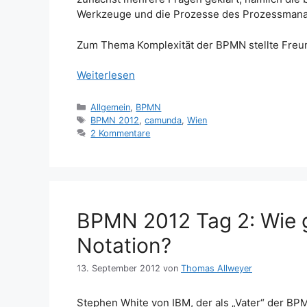
Werkzeuge und die Prozesse des Prozessman
Zum Thema Komplexität der BPMN stellte Freun
Weiterlesen
Kategorien
Allgemein
,
BPMN
Schlagwörter
BPMN 2012
,
camunda
,
Wien
2 Kommentare
BPMN 2012 Tag 2: Wie g
Notation?
13. September 2012
von
Thomas Allweyer
Stephen White von IBM, der als „Vater“ der BPM