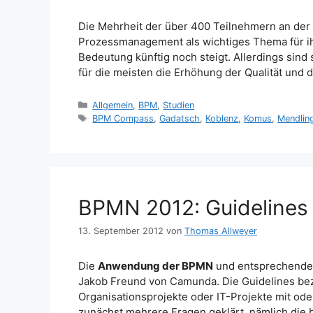
Die Mehrheit der über 400 Teilnehmern an der
Prozessmanagement als wichtiges Thema für ih
Bedeutung künftig noch steigt. Allerdings sind
für die meisten die Erhöhung der Qualität und
Kategorien
Allgemein
,
BPM
,
Studien
Schlagwörter
BPM Compass
,
Gadatsch
,
Koblenz
,
Komus
,
Mendlin
BPMN 2012: Guidelines
13. September 2012
von
Thomas Allweyer
Die
Anwendung der BPMN
und entsprechend
Jakob Freund von Camunda. Die Guidelines bezi
Organisationsprojekte oder IT-Projekte mit od
zunächst mehrere Fragen geklärt, nämlich die 