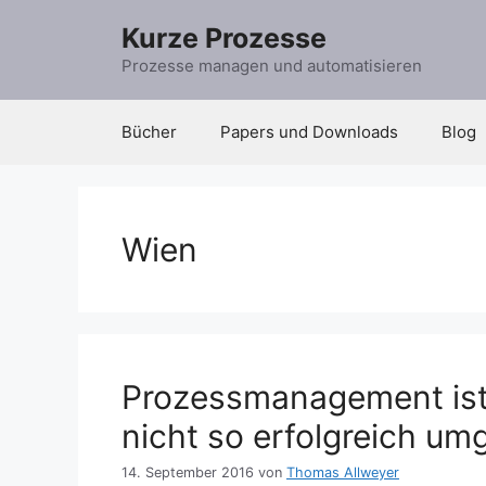
Zum
Kurze Prozesse
Inhalt
springen
Prozesse managen und automatisieren
Bücher
Papers und Downloads
Blog
Wien
Prozessmanagement ist 
nicht so erfolgreich um
14. September 2016
von
Thomas Allweyer