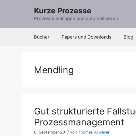
Zum
Kurze Prozesse
Inhalt
springen
Prozesse managen und automatisieren
Bücher
Papers und Downloads
Blog
Mendling
Gut strukturierte Fallst
Prozessmanagement
6. September 2017
von
Thomas Allweyer