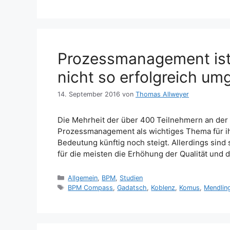
Prozessmanagement ist 
nicht so erfolgreich um
14. September 2016
von
Thomas Allweyer
Die Mehrheit der über 400 Teilnehmern an der
Prozessmanagement als wichtiges Thema für ih
Bedeutung künftig noch steigt. Allerdings sind
für die meisten die Erhöhung der Qualität und
Kategorien
Allgemein
,
BPM
,
Studien
Schlagwörter
BPM Compass
,
Gadatsch
,
Koblenz
,
Komus
,
Mendlin