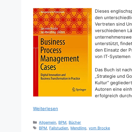
Dieses englischs
den unterschiedl
Vertreten sind U
verschiedenen L
unternehmensweit
unterstützt, finde
den Einsatz der P
von IT-Systemen o
Das Buch ist nac
„Strategie und G
Kultur“ geglieder
Autoren eine einh
erfolgreich durch
Weiterlesen
Kategorien
Allgemein
,
BPM
,
Bücher
Schlagwörter
BPM
,
Fallstudien
,
Mendling
,
vom Brocke