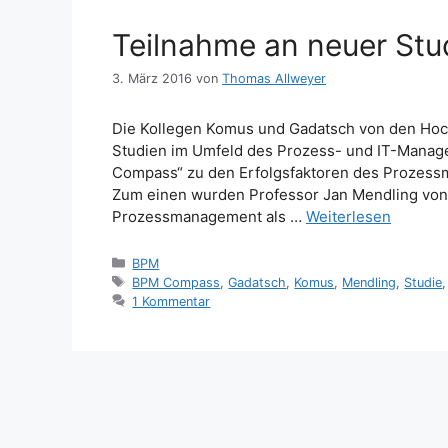
Teilnahme an neuer St
3. März 2016
von
Thomas Allweyer
Die Kollegen Komus und Gadatsch von den Hoc
Studien im Umfeld des Prozess- und IT-Manage
Compass“ zu den Erfolgsfaktoren des Prozess
Zum einen wurden Professor Jan Mendling von d
Prozessmanagement als …
Weiterlesen
Kategorien
BPM
Schlagwörter
BPM Compass
,
Gadatsch
,
Komus
,
Mendling
,
Studie
1 Kommentar